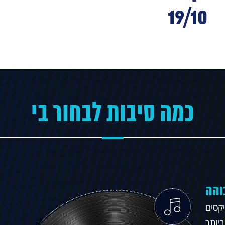
19/10
כמה סיבות לבחור בי
והה
יקסים
יותר