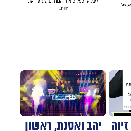
ליבי. אין ספק כי אחד הגורמים ששיפרו את
ליהנ
ע של
היום...
+
+
זיוה
יהב ואסנת, ראשון
שלו