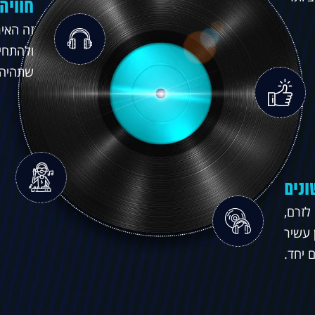
חוויה
זה האי
ולהתחי
שתהיה ח
ונים
לזרם,
 עשיר
 יחד.