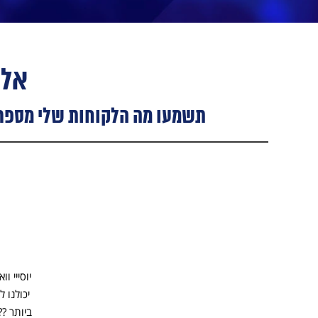
אל 
תשמעו מה הלקוחות שלי מספרים
יוסייי וו
 לך על ערב
יכולנו 
וערת
ביותר ?