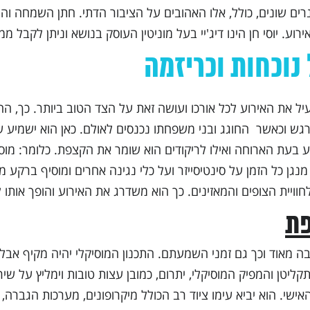
נרים שונים, כולל, אלו האהובים על הציבור הדתי. חתן השמחה והור
ע. יוסי חן הינו דיג'יי בעל מוניטין העוסק בנושא וניתן לקבל ממ
נוכחות וכריזמה
עיל את האירוע לכל אורכו ועושה זאת על הצד הטוב ביותר. כך,
ש וכאשר החוגג ובני משפחתו נכנסים לאולם. כאן הוא ישמיע שי
בעת הארוחה ואילו לריקודים הוא שומר את הקצפת. כלומר: מוס
נגן כל הזמן על סינטיסייזר ועל כלי נגינה אחרים ומוסיף ברקע מ
ויית הצופים והמאזינים. כך הוא משדרג את האירוע והופך אותו ליי
פת
אוד וכך גם זמני השמעתם. התכנון המוסיקלי יהיה מקיף אבל נית
טן והמפיק המוסיקלי, יתרום, כמובן עצות טובות וימליץ על שיר
שי. הוא יביא עימו ציוד רב הכולל מיקרופונים, מערכות הגברה, 